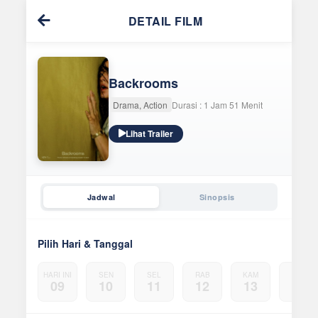
DETAIL FILM
Backrooms
Drama, Action
Durasi : 1 Jam 51 Menit
Lihat Trailer
Jadwal
Sinopsis
Pilih Hari & Tanggal
HARI INI
SEN
SEL
RAB
KAM
JUM
09
10
11
12
13
14